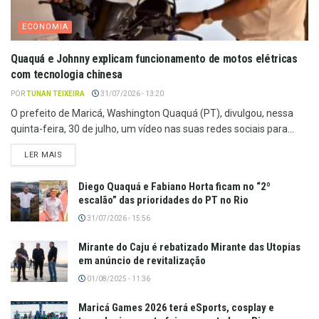
ECONOMIA
Quaquá e Johnny explicam funcionamento de motos elétricas
com tecnologia chinesa
POR
TUNAN TEIXEIRA
31/07/2026 - 13:20
O prefeito de Maricá, Washington Quaquá (PT), divulgou, nessa
quinta-feira, 30 de julho, um vídeo nas suas redes sociais para...
LER MAIS
Diego Quaquá e Fabiano Horta ficam no “2º
escalão” das prioridades do PT no Rio
31/07/2026 - 15:56
Mirante do Caju é rebatizado Mirante das Utopias
em anúncio de revitalização
01/08/2025 - 11:36
Maricá Games 2026 terá eSports, cosplay e