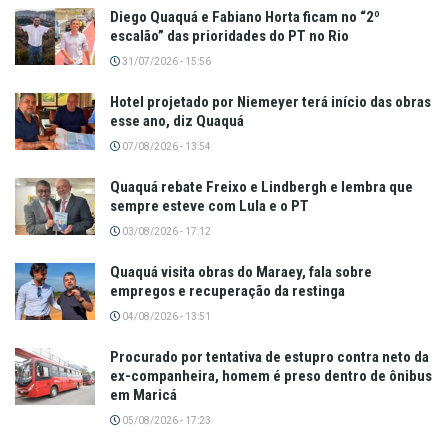
Diego Quaquá e Fabiano Horta ficam no “2º
escalão” das prioridades do PT no Rio
31/07/2026 - 15:56
Hotel projetado por Niemeyer terá início das obras
esse ano, diz Quaquá
07/08/2026 - 13:54
Quaquá rebate Freixo e Lindbergh e lembra que
sempre esteve com Lula e o PT
03/08/2026 - 17:12
Quaquá visita obras do Maraey, fala sobre
empregos e recuperação da restinga
04/08/2026 - 13:51
Procurado por tentativa de estupro contra neto da
ex-companheira, homem é preso dentro de ônibus
em Maricá
05/08/2026 - 17:23