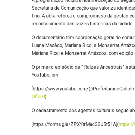
A programação incluiu ainda a exibição do segun
Secretaria de Comunicação que valoriza identida
Frio. A obra reforça o compromisso da gestão co
reconhecimento das raízes históricas da cidade.
O documentário tem coordenação geral de comunic
Luana Macêdo, Mariana Ricci e Monserrat Artázco
Mariana Ricci e Monserrat Artázcoz, com edição 
O primeiro episódio de “ Raízes Ancestrais” está 
YouTube, em
[https://www.youtube.com/@PrefeituradeCaboFrio
Oficial
)
O cadastramento dos agentes culturais segue abe
[https://forms.gle/ZPXYtrMacSSJ5t51A](
https: