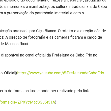
do episódio do documentário “raízes ancestrais”, produção da
des, memórias e manifestações culturais tradicionais de Cabo
m a preservação do patrimônio imaterial e com o
ação assinada por Ciça Bianco. O roteiro e a direção são de
z. A direção de fotografia e as câmeras ficaram a cargo de
de Mariana Ricci.
disponível no canal oficial da Prefeitura de Cabo Frio no
-Oficial](
https://www.youtube.com/@PrefeituradeCaboFrio-
rto de forma on-line e pode ser realizado pelo link
//forms.gle/ZPXYtrMacSSJ5t51A
)