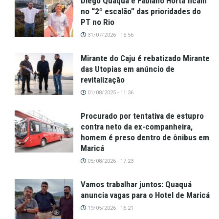
Diego Quaquá e Fabiano Horta ficam
no “2º escalão” das prioridades do
PT no Rio
31/07/2026 - 15:56
Mirante do Caju é rebatizado Mirante
das Utopias em anúncio de
revitalização
01/08/2025 - 11:36
Procurado por tentativa de estupro
contra neto da ex-companheira,
homem é preso dentro de ônibus em
Maricá
05/08/2026 - 17:23
Vamos trabalhar juntos: Quaquá
anuncia vagas para o Hotel de Maricá
19/05/2026 - 16:21