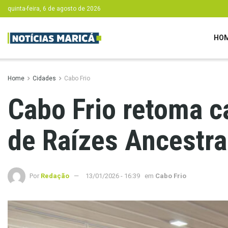
quinta-feira, 6 de agosto de 2026
HO
Home
Cidades
Cabo Frio
Cabo Frio retoma c
de Raízes Ancestra
Por
Redação
13/01/2026 - 16:39
em
Cabo Frio