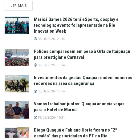
LER MAIS
Maricá Games 2026 terá eSports, cosplay e
tecnologia; evento foi apresentado na Rio
Innovation Week
05/08/2026 - 21:14
Foliões comparecem em peso à Orla de Itaipuaçu
para prestigiar o Carnaval
03/03/2025 - 11:54
Investimentos da gestão Quaquá rendem números
recordes na área da segurança
06/08/2026 - 13:04
Vamos trabalhar juntos: Quaquá anuncia vagas
para o Hotel de Maricá
19/05/2026 - 16:21
Diego Quaquá e Fabiano Horta ficam no “2º
escalão” das prioridades do PT no Rio