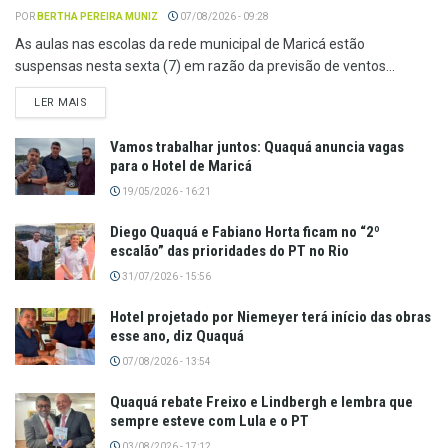
POR
BERTHA PEREIRA MUNIZ
07/08/2026 - 09:28
As aulas nas escolas da rede municipal de Maricá estão
suspensas nesta sexta (7) em razão da previsão de ventos...
LER MAIS
Vamos trabalhar juntos: Quaquá anuncia vagas
para o Hotel de Maricá
19/05/2026 - 16:21
Diego Quaquá e Fabiano Horta ficam no “2º
escalão” das prioridades do PT no Rio
31/07/2026 - 15:56
Hotel projetado por Niemeyer terá início das obras
esse ano, diz Quaquá
07/08/2026 - 13:54
Quaquá rebate Freixo e Lindbergh e lembra que
sempre esteve com Lula e o PT
03/08/2026 - 17:12