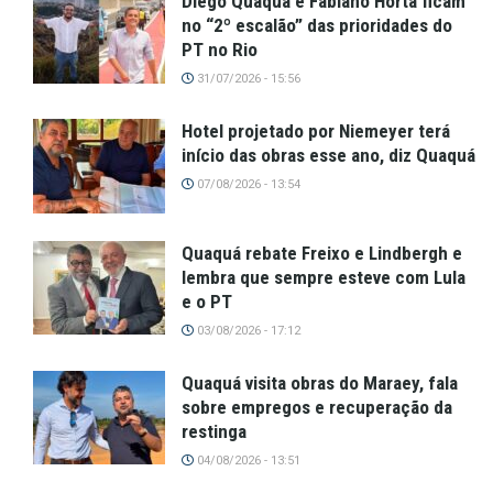
Diego Quaquá e Fabiano Horta ficam
no “2º escalão” das prioridades do
PT no Rio
31/07/2026 - 15:56
Hotel projetado por Niemeyer terá
início das obras esse ano, diz Quaquá
07/08/2026 - 13:54
Quaquá rebate Freixo e Lindbergh e
lembra que sempre esteve com Lula
e o PT
03/08/2026 - 17:12
Quaquá visita obras do Maraey, fala
sobre empregos e recuperação da
restinga
04/08/2026 - 13:51