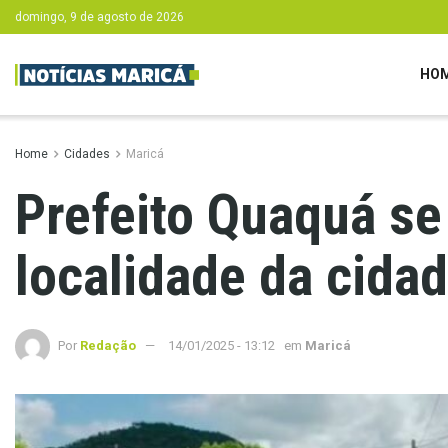
domingo, 9 de agosto de 2026
HO
Home
Cidades
Maricá
Prefeito Quaquá se
localidade da cida
Por
Redação
14/01/2025 - 13:12
em
Maricá