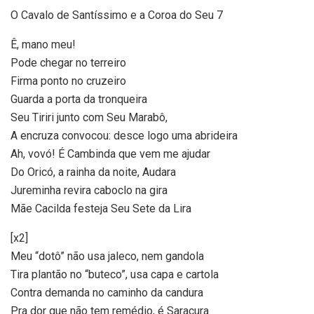
O Cavalo de Santíssimo e a Coroa do Seu 7
Ê, mano meu!
Pode chegar no terreiro
Firma ponto no cruzeiro
Guarda a porta da tronqueira
Seu Tiriri junto com Seu Marabô,
A encruza convocou: desce logo uma abrideira
Ah, vovó! É Cambinda que vem me ajudar
Do Oricó, a rainha da noite, Audara
Jureminha revira caboclo na gira
Mãe Cacilda festeja Seu Sete da Lira
[x2]
Meu “dotô” não usa jaleco, nem gandola
Tira plantão no “buteco”, usa capa e cartola
Contra demanda no caminho da candura
Pra dor que não tem remédio, é Saracura