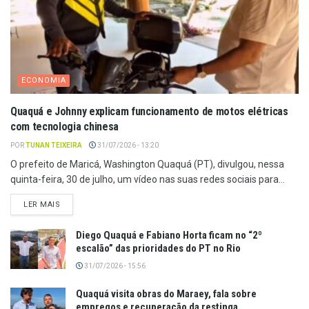
ECONOMIA
Quaquá e Johnny explicam funcionamento de motos elétricas
com tecnologia chinesa
POR
TUNAN TEIXEIRA
31/07/2026 - 13:20
O prefeito de Maricá, Washington Quaquá (PT), divulgou, nessa
quinta-feira, 30 de julho, um vídeo nas suas redes sociais para...
LER MAIS
Diego Quaquá e Fabiano Horta ficam no “2º
escalão” das prioridades do PT no Rio
31/07/2026 - 15:56
Quaquá visita obras do Maraey, fala sobre
empregos e recuperação da restinga