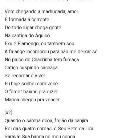
Vem chegando a madrugada, amor
É formada a corrente
De todo lugar chega gente
Na cantiga do Aquicó
Exu é Flamengo, eu também sou
A falange incorporou para não me deixar só
No palco do Chacrinha tem fumaça
Catiço cuspindo cachaça
Se recordar é viver
Eu hoje sonhei com você
O “ôme” baixou pra dizer
Maricá chegou pra vencer
[x2]
Quando o samba ecoa, folião da canjira
Rei das quatro coroas, é Seu Sete da Lira
Saravá! Sua banda no meu congá