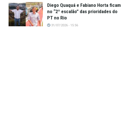
Diego Quaquá e Fabiano Horta ficam
no “2º escalão” das prioridades do
PT no Rio
31/07/2026 - 15:56