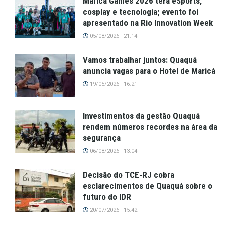
Maricá Games 2026 terá eSports,
cosplay e tecnologia; evento foi
apresentado na Rio Innovation Week
05/08/2026 - 21:14
Vamos trabalhar juntos: Quaquá
anuncia vagas para o Hotel de Maricá
19/05/2026 - 16:21
Investimentos da gestão Quaquá
rendem números recordes na área da
segurança
06/08/2026 - 13:04
Decisão do TCE-RJ cobra
esclarecimentos de Quaquá sobre o
futuro do IDR
20/07/2026 - 15:42