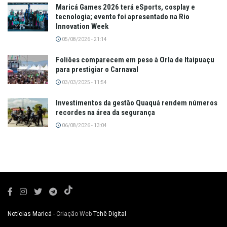
Maricá Games 2026 terá eSports, cosplay e
tecnologia; evento foi apresentado na Rio
Innovation Week
05/08/2026 - 21:14
Foliões comparecem em peso à Orla de Itaipuaçu
para prestigiar o Carnaval
03/03/2025 - 11:54
Investimentos da gestão Quaquá rendem números
recordes na área da segurança
06/08/2026 - 13:04
Notícias Maricá
- Criação Web
Tchê Digital