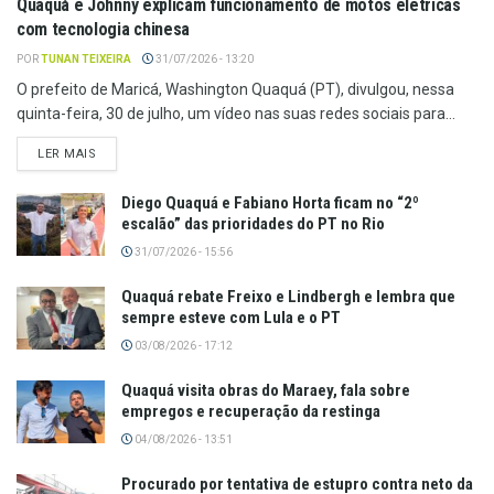
Quaquá e Johnny explicam funcionamento de motos elétricas
com tecnologia chinesa
POR
TUNAN TEIXEIRA
31/07/2026 - 13:20
O prefeito de Maricá, Washington Quaquá (PT), divulgou, nessa
quinta-feira, 30 de julho, um vídeo nas suas redes sociais para...
LER MAIS
Diego Quaquá e Fabiano Horta ficam no “2º
escalão” das prioridades do PT no Rio
31/07/2026 - 15:56
Quaquá rebate Freixo e Lindbergh e lembra que
sempre esteve com Lula e o PT
03/08/2026 - 17:12
Quaquá visita obras do Maraey, fala sobre
empregos e recuperação da restinga
04/08/2026 - 13:51
Procurado por tentativa de estupro contra neto da