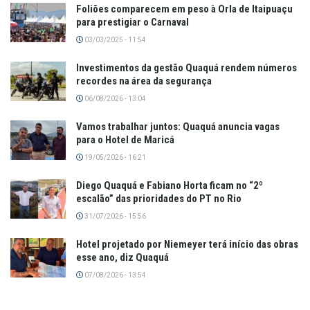
Foliões comparecem em peso à Orla de Itaipuaçu
para prestigiar o Carnaval
03/03/2025 - 11:54
Investimentos da gestão Quaquá rendem números
recordes na área da segurança
06/08/2026 - 13:04
Vamos trabalhar juntos: Quaquá anuncia vagas
para o Hotel de Maricá
19/05/2026 - 16:21
Diego Quaquá e Fabiano Horta ficam no “2º
escalão” das prioridades do PT no Rio
31/07/2026 - 15:56
Hotel projetado por Niemeyer terá início das obras
esse ano, diz Quaquá
07/08/2026 - 13:54