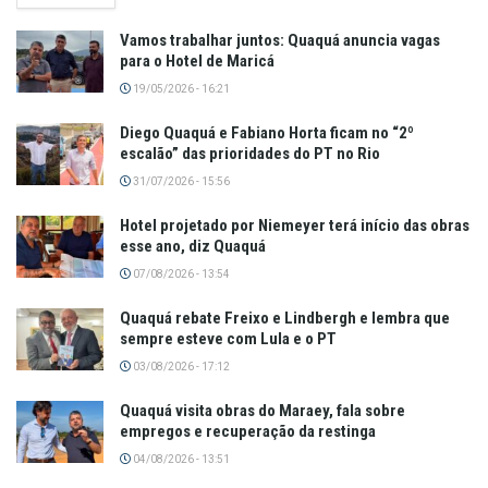
Vamos trabalhar juntos: Quaquá anuncia vagas
para o Hotel de Maricá
19/05/2026 - 16:21
Diego Quaquá e Fabiano Horta ficam no “2º
escalão” das prioridades do PT no Rio
31/07/2026 - 15:56
Hotel projetado por Niemeyer terá início das obras
esse ano, diz Quaquá
07/08/2026 - 13:54
Quaquá rebate Freixo e Lindbergh e lembra que
sempre esteve com Lula e o PT
03/08/2026 - 17:12
Quaquá visita obras do Maraey, fala sobre
empregos e recuperação da restinga
04/08/2026 - 13:51