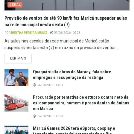
GERAL
Previsão de ventos de até 90 km/h faz Maricá suspender aulas
na rede municipal nesta sexta (7)
POR
BERTHA PEREIRA MUNIZ
07/08/2026 - 09:28
As aulas nas escolas da rede municipal de Maricá estão
suspensas nesta sexta (7) em razão da previsão de ventos...
LER MAIS
Quaquá visita obras do Maraey, fala sobre
empregos e recuperação da restinga
04/08/2026 - 13:51
Procurado por tentativa de estupro contra neto da
ex-companheira, homem é preso dentro de ônibus
em Maricá
05/08/2026 - 17:23
Maricá Games 2026 terá eSports, cosplay e
tecnologia; evento foi apresentado na Rio