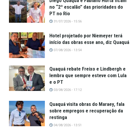
Diego Quaquá e Fabiano Horta ficam
no “2º escalão” das prioridades do
PT no Rio
31/07/2026 - 15:56
Hotel projetado por Niemeyer terá
início das obras esse ano, diz Quaquá
07/08/2026 - 13:54
Quaquá rebate Freixo e Lindbergh e
lembra que sempre esteve com Lula
e o PT
03/08/2026 - 17:12
Quaquá visita obras do Maraey, fala
sobre empregos e recuperação da
restinga
04/08/2026 - 13:51