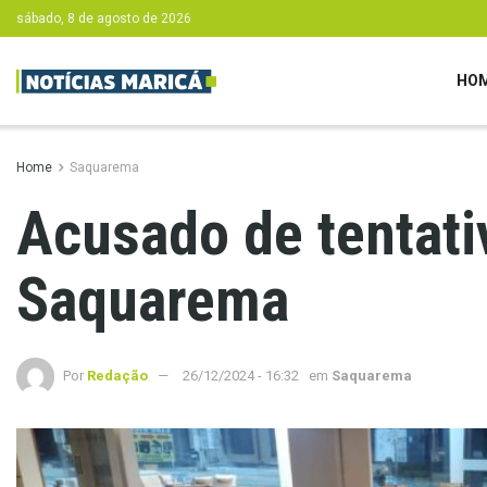
sábado, 8 de agosto de 2026
HO
Home
Saquarema
Acusado de tentativ
Saquarema
Por
Redação
26/12/2024 - 16:32
em
Saquarema