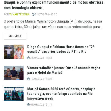
Quaquá e Johnny explicam funcionamento de motos elétricas
com tecnologia chinesa
POR
TUNAN TEIXEIRA
31/07/2026 - 13:20
O prefeito de Maricá, Washington Quaquá (PT), divulgou, nessa
quinta-feira, 30 de julho, um vídeo nas suas redes sociais para...
LER MAIS
Diego Quaquá e Fabiano Horta ficam no “2º
escalão” das prioridades do PT no Rio
31/07/2026 - 15:56
Vamos trabalhar juntos: Quaquá anuncia vagas
para o Hotel de Maricá
19/05/2026 - 16:21
Maricá Games 2026 terá eSports, cosplay e
tecnologia; evento foi apresentado na Rio
Innovation Week
05/08/2026 - 21:14