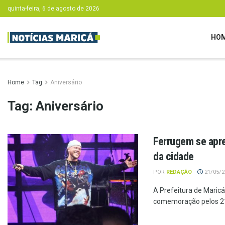
quinta-feira, 6 de agosto de 2026
HO
Home
Tag
Aniversário
Tag:
Aniversário
Ferrugem se apr
da cidade
POR
REDAÇÃO
21/05/20
A Prefeitura de Mari
comemoração pelos 212