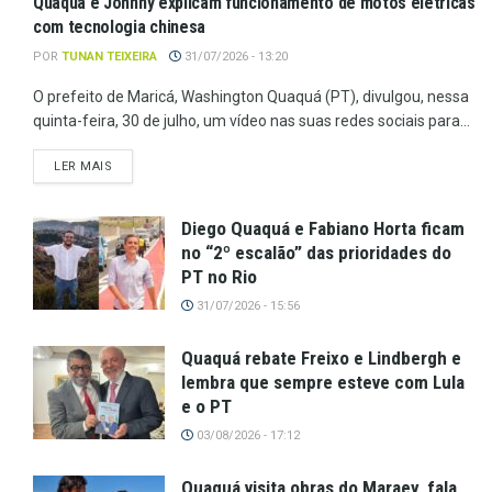
Quaquá e Johnny explicam funcionamento de motos elétricas
com tecnologia chinesa
POR
TUNAN TEIXEIRA
31/07/2026 - 13:20
O prefeito de Maricá, Washington Quaquá (PT), divulgou, nessa
quinta-feira, 30 de julho, um vídeo nas suas redes sociais para...
LER MAIS
Diego Quaquá e Fabiano Horta ficam
no “2º escalão” das prioridades do
PT no Rio
31/07/2026 - 15:56
Quaquá rebate Freixo e Lindbergh e
lembra que sempre esteve com Lula
e o PT
03/08/2026 - 17:12
Quaquá visita obras do Maraey, fala