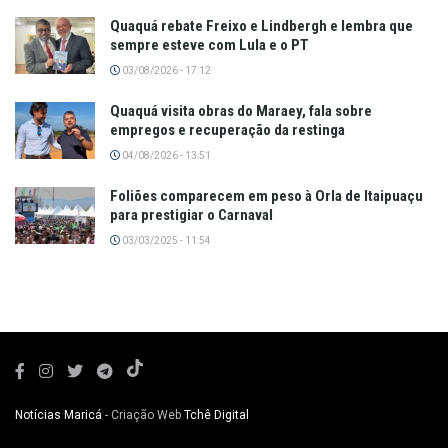
Quaquá rebate Freixo e Lindbergh e lembra que
sempre esteve com Lula e o PT
03/08/2026 - 17:12
Quaquá visita obras do Maraey, fala sobre
empregos e recuperação da restinga
04/08/2026 - 13:51
Foliões comparecem em peso à Orla de Itaipuaçu
para prestigiar o Carnaval
03/03/2025 - 11:54
Notícias Maricá
- Criação Web
Tchê Digital