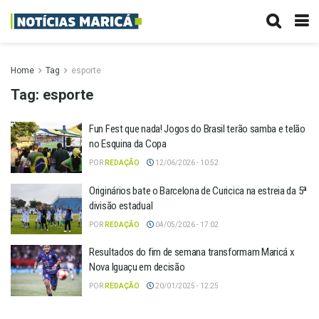
Home
Tag
esporte
Tag:
esporte
Fun Fest que nada! Jogos do Brasil terão samba e telão
no Esquina da Copa
POR
REDAÇÃO
12/06/2026 - 10:52
Originários bate o Barcelona de Curicica na estreia da 5ª
divisão estadual
POR
REDAÇÃO
04/05/2026 - 17:02
Resultados do fim de semana transformam Maricá x
Nova Iguaçu em decisão
POR
REDAÇÃO
20/01/2025 - 12:25