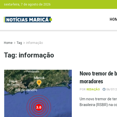
sexta-feira, 7 de agosto de 2026
HO
Home
Tag
informação
Tag:
informação
Novo tremor de 
moradores
POR
REDAÇÃO
06/07/20
Um novo tremor de ter
Brasileira (RSBR) na co