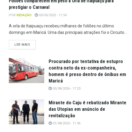
Foliões comparecem em peso à Orla de Itaipuaçu para
prestigiar o Carnaval
POR
REDAÇÃO
03/03/2025 - 11:54
A orla de Itaipuaçu recebeu milhares de foliões no último
domingo em Maricá. Uma das principais atrações foi o Circuito...
LER MAIS
Procurado por tentativa de estupro
contra neto da ex-companheira,
homem é preso dentro de ônibus em
Maricá
05/08/2026 - 17:23
Mirante do Caju é rebatizado Mirante
das Utopias em anúncio de
revitalização
01/08/2025 - 11:36