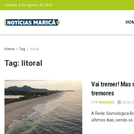
sábado, 8 de agosto de 2026
HO
Home
Tag
litoral
Tag:
litoral
Vai tremer! Mas 
tremores
POR
REDAÇÃO
22/05/20
A Rede Sismológica Bra
últimos dias, sendo os 2