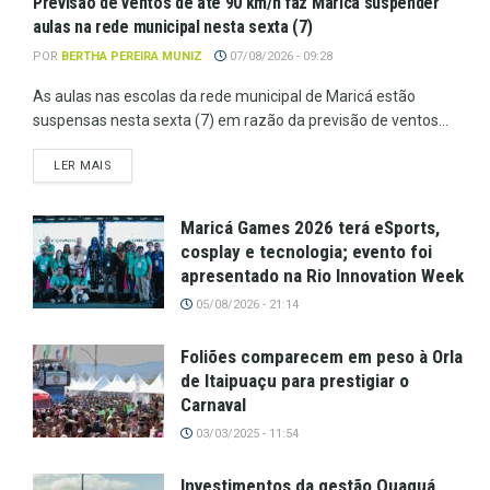
Previsão de ventos de até 90 km/h faz Maricá suspender
aulas na rede municipal nesta sexta (7)
POR
BERTHA PEREIRA MUNIZ
07/08/2026 - 09:28
As aulas nas escolas da rede municipal de Maricá estão
suspensas nesta sexta (7) em razão da previsão de ventos...
LER MAIS
Maricá Games 2026 terá eSports,
cosplay e tecnologia; evento foi
apresentado na Rio Innovation Week
05/08/2026 - 21:14
Foliões comparecem em peso à Orla
de Itaipuaçu para prestigiar o
Carnaval
03/03/2025 - 11:54
Investimentos da gestão Quaquá