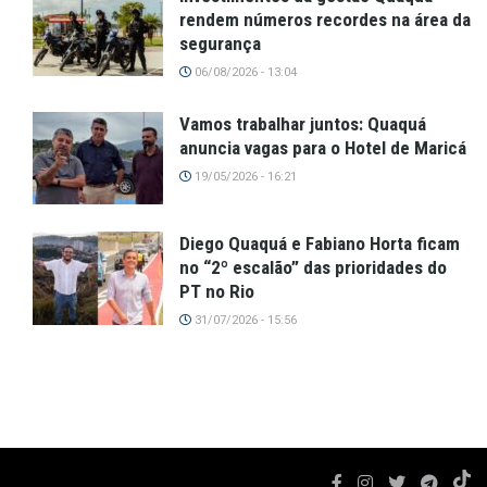
rendem números recordes na área da
segurança
06/08/2026 - 13:04
Vamos trabalhar juntos: Quaquá
anuncia vagas para o Hotel de Maricá
19/05/2026 - 16:21
Diego Quaquá e Fabiano Horta ficam
no “2º escalão” das prioridades do
PT no Rio
31/07/2026 - 15:56