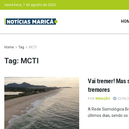
sexta-feira, 7 de agosto de 2026
HO
Home
Tag
MCTI
Tag:
MCTI
Vai tremer! Mas 
tremores
POR
REDAÇÃO
22/05/20
A Rede Sismológica Bra
últimos dias, sendo os 2