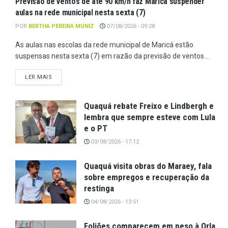
Previsão de ventos de até 90 km/h faz Maricá suspender
aulas na rede municipal nesta sexta (7)
POR
BERTHA PEREIRA MUNIZ
07/08/2026 - 09:28
As aulas nas escolas da rede municipal de Maricá estão
suspensas nesta sexta (7) em razão da previsão de ventos...
LER MAIS
Quaquá rebate Freixo e Lindbergh e
lembra que sempre esteve com Lula
e o PT
03/08/2026 - 17:12
Quaquá visita obras do Maraey, fala
sobre empregos e recuperação da
restinga
04/08/2026 - 13:51
Foliões comparecem em peso à Orla