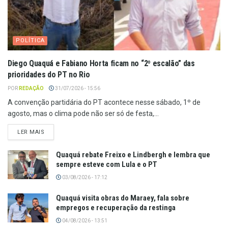
POLÍTICA
Diego Quaquá e Fabiano Horta ficam no “2º escalão” das
prioridades do PT no Rio
POR
REDAÇÃO
31/07/2026 - 15:56
A convenção partidária do PT acontece nesse sábado, 1º de
agosto, mas o clima pode não ser só de festa,...
LER MAIS
Quaquá rebate Freixo e Lindbergh e lembra que
sempre esteve com Lula e o PT
03/08/2026 - 17:12
Quaquá visita obras do Maraey, fala sobre
empregos e recuperação da restinga
04/08/2026 - 13:51