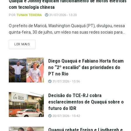
Quaquá e Johnny explicam funcionamento de motos elétricas
com tecnologia chinesa
POR
TUNAN TEIXEIRA
31/07/2026 - 13:20
O prefeito de Maricá, Washington Quaquá (PT), divulgou, nessa
quinta-feira, 30 de julho, um vídeo nas suas redes sociais para...
LER MAIS
Diego Quaquá e Fabiano Horta ficam
no “2º escalão” das prioridades do
PT no Rio
31/07/2026 - 15:56
Decisão do TCE-RJ cobra
esclarecimentos de Quaquá sobre o
futuro do IDR
20/07/2026 - 15:42
Quaquá rebate Freixo e Lindbergh e