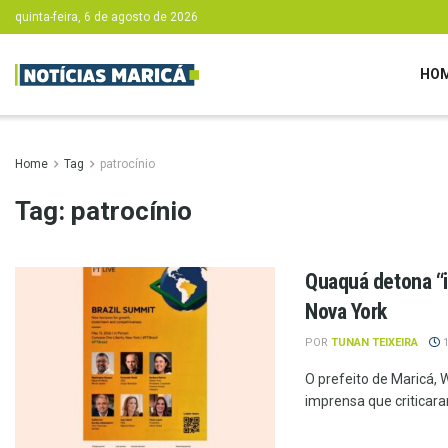
quinta-feira, 6 de agosto de 2026
HO
Home
Tag
patrocínio
Tag:
patrocínio
Quaquá detona “i
Nova York
POR
TUNAN TEIXEIRA
1
O prefeito de Maricá, 
imprensa que criticaram