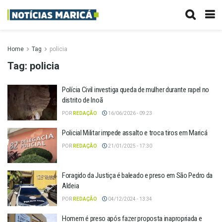
Home
Tag
policia
Tag:
policia
Polícia Civil investiga queda de mulher durante rapel no
distrito de Inoã
POR
REDAÇÃO
16/06/2026 - 09:23
Policial Militar impede assalto e troca tiros em Maricá
POR
REDAÇÃO
21/01/2025 - 17:30
Foragido da Justiça é baleado e preso em São Pedro da
Aldeia
POR
REDAÇÃO
04/12/2024 - 13:34
Homem é preso após fazer proposta inapropriada e