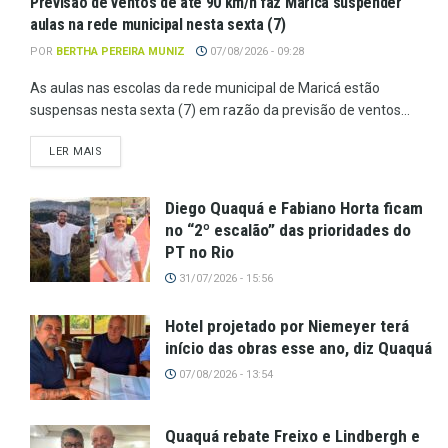
Previsão de ventos de até 90 km/h faz Maricá suspender
aulas na rede municipal nesta sexta (7)
POR
BERTHA PEREIRA MUNIZ
07/08/2026 - 09:28
As aulas nas escolas da rede municipal de Maricá estão
suspensas nesta sexta (7) em razão da previsão de ventos...
LER MAIS
Diego Quaquá e Fabiano Horta ficam
no “2º escalão” das prioridades do
PT no Rio
31/07/2026 - 15:56
Hotel projetado por Niemeyer terá
início das obras esse ano, diz Quaquá
07/08/2026 - 13:54
Quaquá rebate Freixo e Lindbergh e