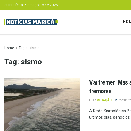
quinta-feira, 6 de agosto de 2026
HO
Home
Tag
sismo
Tag:
sismo
Vai tremer! Mas 
tremores
POR
REDAÇÃO
22/05/20
A Rede Sismológica Bra
últimos dias, sendo os 2