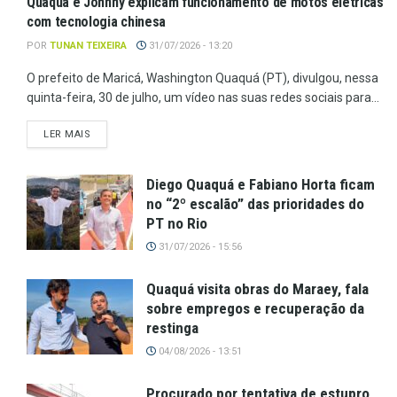
Quaquá e Johnny explicam funcionamento de motos elétricas
com tecnologia chinesa
POR
TUNAN TEIXEIRA
31/07/2026 - 13:20
O prefeito de Maricá, Washington Quaquá (PT), divulgou, nessa
quinta-feira, 30 de julho, um vídeo nas suas redes sociais para...
LER MAIS
Diego Quaquá e Fabiano Horta ficam
no “2º escalão” das prioridades do
PT no Rio
31/07/2026 - 15:56
Quaquá visita obras do Maraey, fala
sobre empregos e recuperação da
restinga
04/08/2026 - 13:51
Procurado por tentativa de estupro