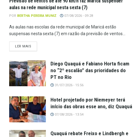
Previsão de ventos de até 90 km/h faz Maricá suspender
aulas na rede municipal nesta sexta (7)
POR
BERTHA PEREIRA MUNIZ
07/08/2026 - 09:28
As aulas nas escolas da rede municipal de Maricá estão
suspensas nesta sexta (7) em razão da previsão de ventos...
LER MAIS
Diego Quaquá e Fabiano Horta ficam
no “2º escalão” das prioridades do
PT no Rio
31/07/2026 - 15:56
Hotel projetado por Niemeyer terá
início das obras esse ano, diz Quaquá
07/08/2026 - 13:54
Quaquá rebate Freixo e Lindbergh e