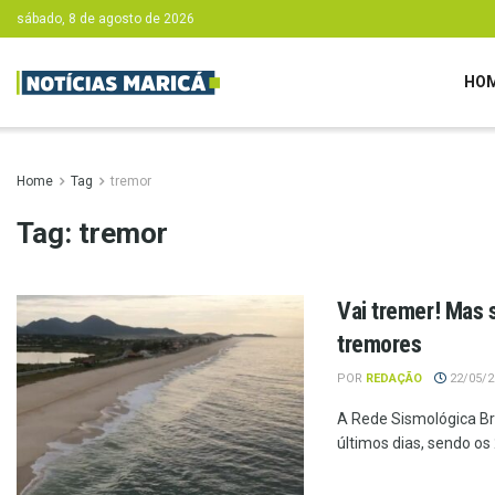
sábado, 8 de agosto de 2026
HO
Home
Tag
tremor
Tag:
tremor
Vai tremer! Mas 
tremores
POR
REDAÇÃO
22/05/20
A Rede Sismológica Bra
últimos dias, sendo os 2