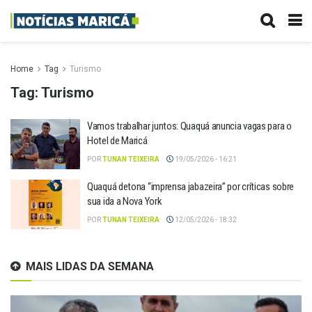
Home
Tag
Turismo
Tag:
Turismo
Vamos trabalhar juntos: Quaquá anuncia vagas para o
Hotel de Maricá
POR
TUNAN TEIXEIRA
19/05/2026 - 16:21
Quaquá detona “imprensa jabazeira” por críticas sobre
sua ida a Nova York
POR
TUNAN TEIXEIRA
12/05/2026 - 18:32
MAIS LIDAS DA SEMANA