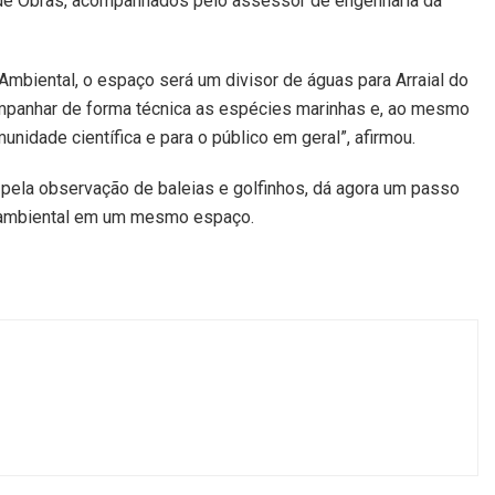
a de Obras, acompanhados pelo assessor de engenharia da
mbiental, o espaço será um divisor de águas para Arraial do
mpanhar de forma técnica as espécies marinhas e, ao mesmo
nidade científica e para o público em geral”, afirmou.
o pela observação de baleias e golfinhos, dá agora um passo
o ambiental em um mesmo espaço.