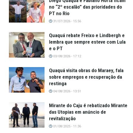
Diego Quaquá e Fabiano Horta ficam
no “2º escalão” das prioridades do
PT no Rio
31/07/2026 - 15:56
Quaquá rebate Freixo e Lindbergh e
lembra que sempre esteve com Lula
e o PT
03/08/2026 - 17:12
Quaquá visita obras do Maraey, fala
sobre empregos e recuperação da
restinga
04/08/2026 - 13:51
Mirante do Caju é rebatizado Mirante
das Utopias em anúncio de
revitalização
01/08/2025 - 11:36