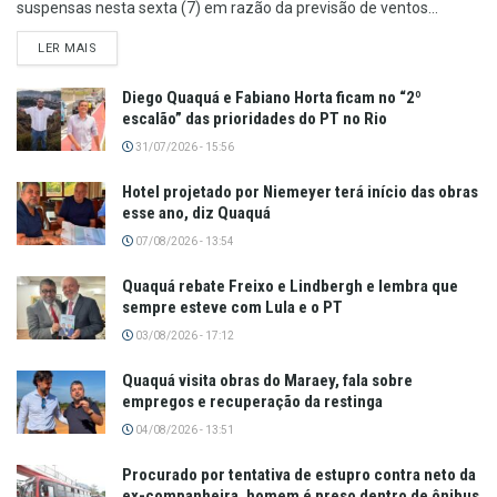
suspensas nesta sexta (7) em razão da previsão de ventos...
LER MAIS
Diego Quaquá e Fabiano Horta ficam no “2º
escalão” das prioridades do PT no Rio
31/07/2026 - 15:56
Hotel projetado por Niemeyer terá início das obras
esse ano, diz Quaquá
07/08/2026 - 13:54
Quaquá rebate Freixo e Lindbergh e lembra que
sempre esteve com Lula e o PT
03/08/2026 - 17:12
Quaquá visita obras do Maraey, fala sobre
empregos e recuperação da restinga
04/08/2026 - 13:51
Procurado por tentativa de estupro contra neto da
ex-companheira, homem é preso dentro de ônibus