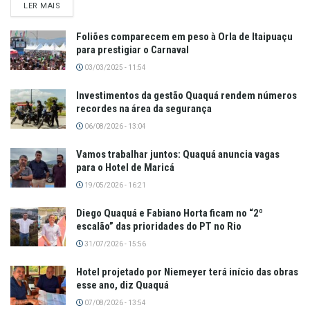
LER MAIS
Foliões comparecem em peso à Orla de Itaipuaçu
para prestigiar o Carnaval
03/03/2025 - 11:54
Investimentos da gestão Quaquá rendem números
recordes na área da segurança
06/08/2026 - 13:04
Vamos trabalhar juntos: Quaquá anuncia vagas
para o Hotel de Maricá
19/05/2026 - 16:21
Diego Quaquá e Fabiano Horta ficam no “2º
escalão” das prioridades do PT no Rio
31/07/2026 - 15:56
Hotel projetado por Niemeyer terá início das obras
esse ano, diz Quaquá
07/08/2026 - 13:54