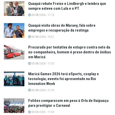
Quaquá rebate Freixo e Lindbergh e lembra que
sempre esteve com Lula e o PT
03/08/2026 - 17:12
Quaquá visita obras do Maraey, fala sobre
empregos e recuperação da restinga
04/08/2026 - 13:51
Procurado por tentativa de estupro contra neto da
ex-companheira, homem é preso dentro de ônibus
em Maricá
05/08/2026 - 17:23
Maricá Games 2026 terá eSports, cosplay e
tecnologia; evento foi apresentado na Rio
Innovation Week
05/08/2026 - 21:14
Foliões comparecem em peso à Orla de Itaipuaçu
para prestigiar o Carnaval
03/03/2025 - 11:54