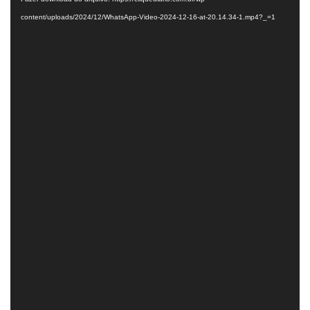
vídeo
content/uploads/2024/12/WhatsApp-Video-2024-12-16-at-20.14.34-1.mp4?_=1