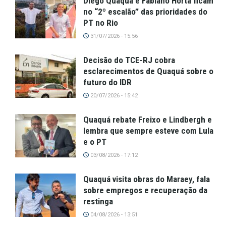
Diego Quaquá e Fabiano Horta ficam
no “2º escalão” das prioridades do
PT no Rio
31/07/2026 - 15:56
Decisão do TCE-RJ cobra
esclarecimentos de Quaquá sobre o
futuro do IDR
20/07/2026 - 15:42
Quaquá rebate Freixo e Lindbergh e
lembra que sempre esteve com Lula
e o PT
03/08/2026 - 17:12
Quaquá visita obras do Maraey, fala
sobre empregos e recuperação da
restinga
04/08/2026 - 13:51