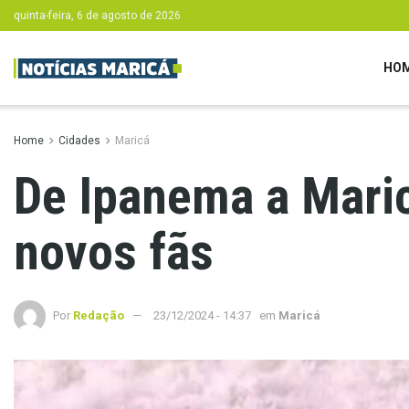
quinta-feira, 6 de agosto de 2026
HO
Home
Cidades
Maricá
De Ipanema a Maric
novos fãs
Por
Redação
23/12/2024 - 14:37
em
Maricá