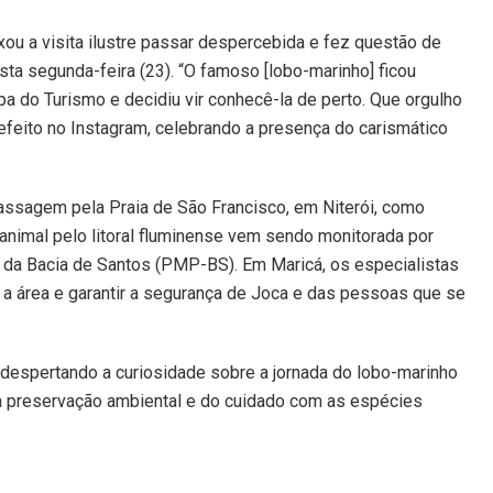
ixou a visita ilustre passar despercebida e fez questão de
ta segunda-feira (23). “O famoso [lobo-marinho] ficou
 do Turismo e decidiu vir conhecê-la de perto. Que orgulho
refeito no Instagram, celebrando a presença do carismático
assagem pela Praia de São Francisco, em Niterói, como
 animal pelo litoral fluminense vem sendo monitorada por
 da Bacia de Santos (PMP-BS). Em Maricá, os especialistas
r a área e garantir a segurança de Joca e das pessoas que se
e despertando a curiosidade sobre a jornada do lobo-marinho
a da preservação ambiental e do cuidado com as espécies