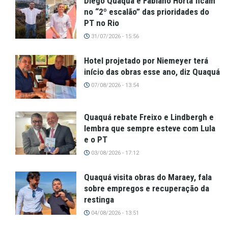
Diego Quaquá e Fabiano Horta ficam
no “2º escalão” das prioridades do
PT no Rio
31/07/2026 - 15:56
Hotel projetado por Niemeyer terá
início das obras esse ano, diz Quaquá
07/08/2026 - 13:54
Quaquá rebate Freixo e Lindbergh e
lembra que sempre esteve com Lula
e o PT
03/08/2026 - 17:12
Quaquá visita obras do Maraey, fala
sobre empregos e recuperação da
restinga
04/08/2026 - 13:51