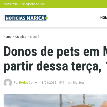
sexta-feira, 7 de agosto de 2026
HO
Home
Cidades
Maricá
Donos de pets em M
partir dessa terça,
Por
Redação
13/01/2025 - 15:41
em
Maricá