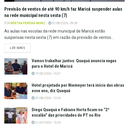
Previsão de ventos de até 90 km/h faz Maricá suspender aulas
na rede municipal nesta sexta (7)
POR
BERTHA PEREIRA MUNIZ
07/08/2026 - 09:28
As aulas nas escolas da rede municipal de Maricá estão
suspensas nesta sexta (7) em razão da previsão de ventos...
LER MAIS
Vamos trabalhar juntos: Quaquá anuncia vagas
para o Hotel de Maricá
19/05/2026 - 16:21
Hotel projetado por Niemeyer terá início das obras
esse ano, diz Quaquá
07/08/2026 - 13:54
Diego Quaquá e Fabiano Horta ficam no “2º
escalão” das prioridades do PT no Rio
31/07/2026 - 15:56