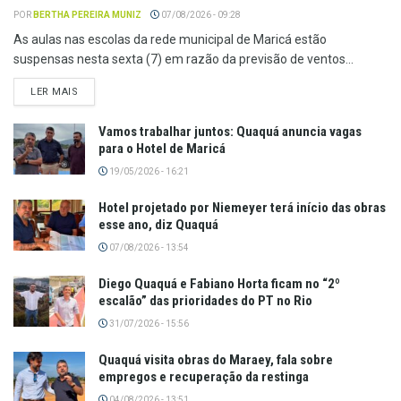
POR
BERTHA PEREIRA MUNIZ
07/08/2026 - 09:28
As aulas nas escolas da rede municipal de Maricá estão
suspensas nesta sexta (7) em razão da previsão de ventos...
LER MAIS
Vamos trabalhar juntos: Quaquá anuncia vagas
para o Hotel de Maricá
19/05/2026 - 16:21
Hotel projetado por Niemeyer terá início das obras
esse ano, diz Quaquá
07/08/2026 - 13:54
Diego Quaquá e Fabiano Horta ficam no “2º
escalão” das prioridades do PT no Rio
31/07/2026 - 15:56
Quaquá visita obras do Maraey, fala sobre
empregos e recuperação da restinga
04/08/2026 - 13:51