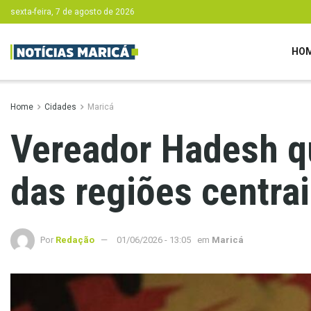
sexta-feira, 7 de agosto de 2026
HO
Home
Cidades
Maricá
Vereador Hadesh qu
das regiões centra
Por
Redação
01/06/2026 - 13:05
em
Maricá