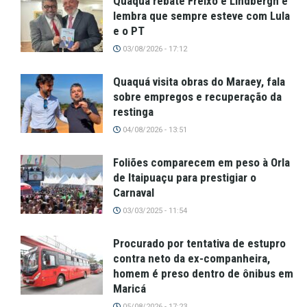
Quaquá rebate Freixo e Lindbergh e
lembra que sempre esteve com Lula
e o PT
03/08/2026 - 17:12
Quaquá visita obras do Maraey, fala
sobre empregos e recuperação da
restinga
04/08/2026 - 13:51
Foliões comparecem em peso à Orla
de Itaipuaçu para prestigiar o
Carnaval
03/03/2025 - 11:54
Procurado por tentativa de estupro
contra neto da ex-companheira,
homem é preso dentro de ônibus em
Maricá
05/08/2026 - 17:23