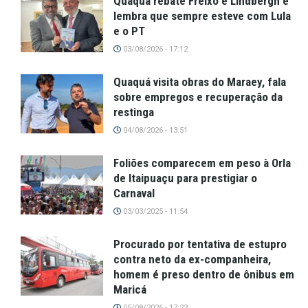
Quaquá rebate Freixo e Lindbergh e
lembra que sempre esteve com Lula
e o PT
03/08/2026 - 17:12
Quaquá visita obras do Maraey, fala
sobre empregos e recuperação da
restinga
04/08/2026 - 13:51
Foliões comparecem em peso à Orla
de Itaipuaçu para prestigiar o
Carnaval
03/03/2025 - 11:54
Procurado por tentativa de estupro
contra neto da ex-companheira,
homem é preso dentro de ônibus em
Maricá
05/08/2026 - 17:23