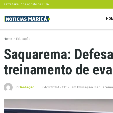
sexta-feira, 7 de agosto de 2026
HO
Home
Educação
Saquarema: Defesa 
treinamento de ev
Por
Redação
04/12/2024 - 11:39
em
Educação
,
Saquarema