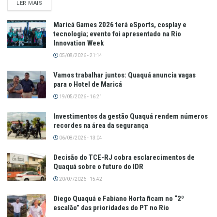
LER MAIS
Maricá Games 2026 terá eSports, cosplay e
tecnologia; evento foi apresentado na Rio
Innovation Week
05/08/2026 - 21:14
Vamos trabalhar juntos: Quaquá anuncia vagas
para o Hotel de Maricá
19/05/2026 - 16:21
Investimentos da gestão Quaquá rendem números
recordes na área da segurança
06/08/2026 - 13:04
Decisão do TCE-RJ cobra esclarecimentos de
Quaquá sobre o futuro do IDR
20/07/2026 - 15:42
Diego Quaquá e Fabiano Horta ficam no “2º
escalão” das prioridades do PT no Rio