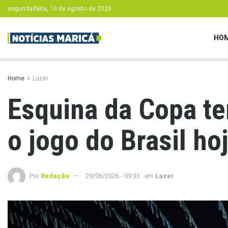
segunda-feira, 10 de agosto de 2026
HO
Home
Lazer
Esquina da Copa t
o jogo do Brasil ho
Por
Redação
29/06/2026 - 09:33
em
Lazer