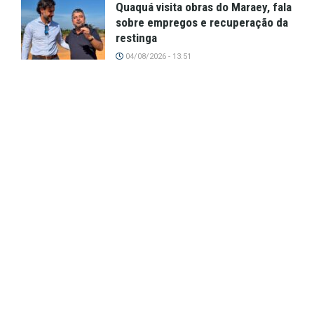
Quaquá visita obras do Maraey, fala
sobre empregos e recuperação da
restinga
04/08/2026 - 13:51