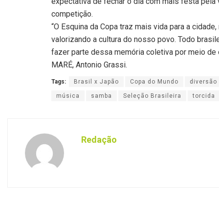
expectativa de fechar o dia com mais festa pela vi
competição.
“O Esquina da Copa traz mais vida para a cidade
valorizando a cultura do nosso povo. Todo bras
fazer parte dessa memória coletiva por meio de 
MARÉ, Antonio Grassi.
Tags:
Brasil x Japão
Copa do Mundo
diversão
música
samba
Seleção Brasileira
torcida
Redação