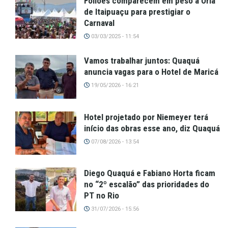
Foliões comparecem em peso à Orla
de Itaipuaçu para prestigiar o
Carnaval
03/03/2025 - 11:54
Vamos trabalhar juntos: Quaquá
anuncia vagas para o Hotel de Maricá
19/05/2026 - 16:21
Hotel projetado por Niemeyer terá
início das obras esse ano, diz Quaquá
07/08/2026 - 13:54
Diego Quaquá e Fabiano Horta ficam
no “2º escalão” das prioridades do
PT no Rio
31/07/2026 - 15:56