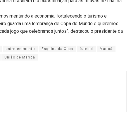
tória brasileira e a classificação para as oitavas de final da
, movimentando a economia, fortalecendo o turismo e
ileiro guarda uma lembrança de Copa do Mundo e queremos
cada jogo que celebramos juntos”, destacou o presidente da
entretenimento
Esquina da Copa
futebol
Maricá
União de Maricá