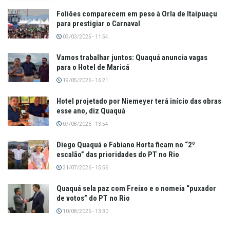
Foliões comparecem em peso à Orla de Itaipuaçu
para prestigiar o Carnaval
03/03/2025 - 11:54
Vamos trabalhar juntos: Quaquá anuncia vagas
para o Hotel de Maricá
19/05/2026 - 16:21
Hotel projetado por Niemeyer terá início das obras
esse ano, diz Quaquá
07/08/2026 - 13:54
Diego Quaquá e Fabiano Horta ficam no “2º
escalão” das prioridades do PT no Rio
31/07/2026 - 15:56
Quaquá sela paz com Freixo e o nomeia “puxador
de votos” do PT no Rio
10/08/2026 - 13:30