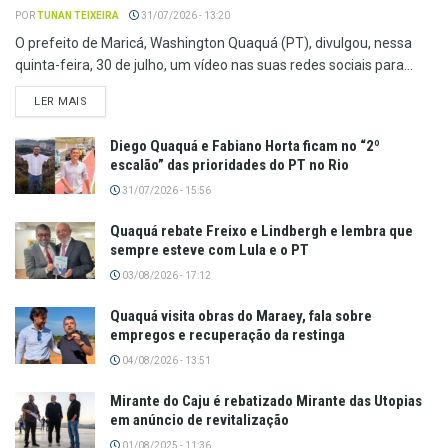
POR
TUNAN TEIXEIRA
31/07/2026 - 13:20
O prefeito de Maricá, Washington Quaquá (PT), divulgou, nessa
quinta-feira, 30 de julho, um vídeo nas suas redes sociais para...
LER MAIS
Diego Quaquá e Fabiano Horta ficam no “2º
escalão” das prioridades do PT no Rio
31/07/2026 - 15:56
Quaquá rebate Freixo e Lindbergh e lembra que
sempre esteve com Lula e o PT
03/08/2026 - 17:12
Quaquá visita obras do Maraey, fala sobre
empregos e recuperação da restinga
04/08/2026 - 13:51
Mirante do Caju é rebatizado Mirante das Utopias
em anúncio de revitalização
01/08/2025 - 11:36