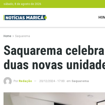
sábado, 8 de agosto de 2026
HO
Home
Saquarema
Saquarema celebra
duas novas unidad
Por
Redação
20/12/2024 - 17:00
em
Saquarema