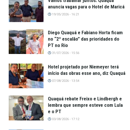
Vamos trabalhar juntos: Quaquá
anuncia vagas para o Hotel de Maricá
19/05/2026 - 16:21
Diego Quaquá e Fabiano Horta ficam
no “2º escalão” das prioridades do
PT no Rio
31/07/2026 - 15:56
Hotel projetado por Niemeyer terá
início das obras esse ano, diz Quaquá
07/08/2026 - 13:54
Quaquá rebate Freixo e Lindbergh e
lembra que sempre esteve com Lula
e o PT
03/08/2026 - 17:12