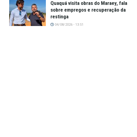
Quaquá visita obras do Maraey, fala
sobre empregos e recuperação da
restinga
04/08/2026 - 13:51