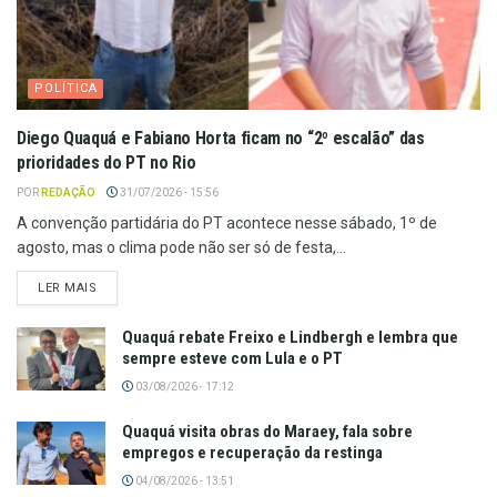
POLÍTICA
Diego Quaquá e Fabiano Horta ficam no “2º escalão” das
prioridades do PT no Rio
POR
REDAÇÃO
31/07/2026 - 15:56
A convenção partidária do PT acontece nesse sábado, 1º de
agosto, mas o clima pode não ser só de festa,...
LER MAIS
Quaquá rebate Freixo e Lindbergh e lembra que
sempre esteve com Lula e o PT
03/08/2026 - 17:12
Quaquá visita obras do Maraey, fala sobre
empregos e recuperação da restinga
04/08/2026 - 13:51