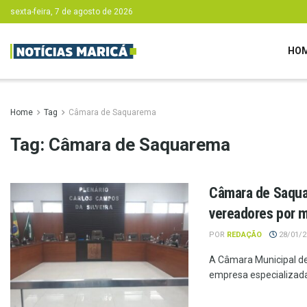
sexta-feira, 7 de agosto de 2026
HO
Home
Tag
Câmara de Saquarema
Tag:
Câmara de Saquarema
Câmara de Saqua
vereadores por m
POR
REDAÇÃO
28/01/20
A Câmara Municipal d
empresa especializada