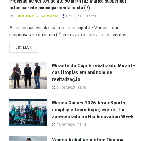
Previsão de ventos de até 90 km/h faz Maricá suspender
aulas na rede municipal nesta sexta (7)
POR
BERTHA PEREIRA MUNIZ
07/08/2026 - 09:28
As aulas nas escolas da rede municipal de Maricá estão
suspensas nesta sexta (7) em razão da previsão de ventos...
LER MAIS
Mirante do Caju é rebatizado Mirante
das Utopias em anúncio de
revitalização
01/08/2025 - 11:36
Maricá Games 2026 terá eSports,
cosplay e tecnologia; evento foi
apresentado na Rio Innovation Week
05/08/2026 - 21:14
Vamos trabalhar juntos: Quaquá