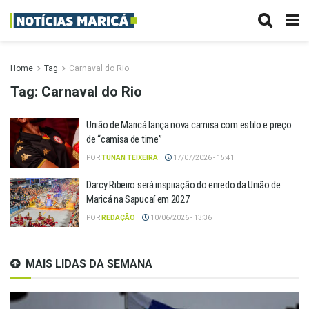
Home
Tag
Carnaval do Rio
Tag:
Carnaval do Rio
União de Maricá lança nova camisa com estilo e preço
de “camisa de time”
POR
TUNAN TEIXEIRA
17/07/2026 - 15:41
Darcy Ribeiro será inspiração do enredo da União de
Maricá na Sapucaí em 2027
POR
REDAÇÃO
10/06/2026 - 13:36
MAIS LIDAS DA SEMANA