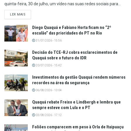
quinta-feira, 30 de julho, um vídeo nas suas redes sociais para...
LER MAIS
Diego Quaquá e Fabiano Horta ficam no “2º
escalão” das prioridades do PT no Rio
31/07/2026 - 15:56
Decisão do TCE-RJ cobra esclarecimentos de
Quaquá sobre o futuro do IDR
20/07/2026 - 15:42
Investimentos da gestão Quaquá rendem números
recordes na área da segurança
06/08/2026 - 13:04
Quaquá rebate Freixo e Lindbergh e lembra que
sempre esteve com Lula e o PT
03/08/2026 - 17:12
Foliões comparecem em peso à Orla de Itaipuaçu