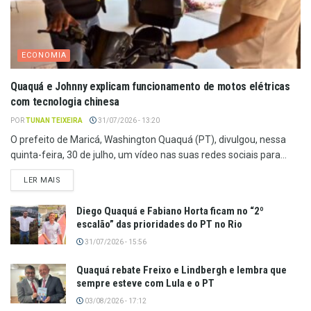
ECONOMIA
Quaquá e Johnny explicam funcionamento de motos elétricas
com tecnologia chinesa
POR
TUNAN TEIXEIRA
31/07/2026 - 13:20
O prefeito de Maricá, Washington Quaquá (PT), divulgou, nessa
quinta-feira, 30 de julho, um vídeo nas suas redes sociais para...
LER MAIS
Diego Quaquá e Fabiano Horta ficam no “2º
escalão” das prioridades do PT no Rio
31/07/2026 - 15:56
Quaquá rebate Freixo e Lindbergh e lembra que
sempre esteve com Lula e o PT
03/08/2026 - 17:12