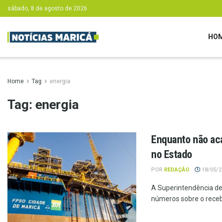
sábado, 8 de agosto de 2026
HO
Home
Tag
energia
Tag:
energia
Enquanto não aca
no Estado
POR
REDAÇÃO
18/05/20
A Superintendência de 
números sobre o receb