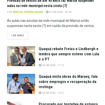
Previsão de ventos de até 90 km/h faz Maricá suspender
aulas na rede municipal nesta sexta (7)
POR
BERTHA PEREIRA MUNIZ
07/08/2026 - 09:28
As aulas nas escolas da rede municipal de Maricá estão
suspensas nesta sexta (7) em razão da previsão de ventos...
LER MAIS
Quaquá rebate Freixo e Lindbergh e
lembra que sempre esteve com Lula
e o PT
03/08/2026 - 17:12
Quaquá visita obras do Maraey, fala
sobre empregos e recuperação da
restinga
04/08/2026 - 13:51
Procurado por tentativa de estupro